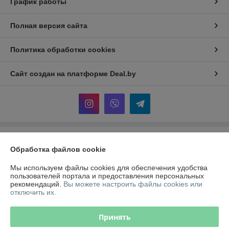
График работы
Полная версия сайта
Политика обработки cookies
Сайт создан на платформе Deal.by
Информация для покупателя
Обработка файлов cookie
Индивидуальный предприниматель:
ИП Корзюк Павел Эдуардович
г. Минск ул.Селицкого 93-174
Мы используем файлы cookies для обеспечения удобства
пользователей портала и предоставления персональных
Регистрационный номер ЕГР: 193828498
рекомендаций.
Вы можете настроить файлы cookies или
отключить их.
УНП: 193828498
Регистрационный орган: Инспекция министерства по налогам и
Принять
сборам РБ по Заводскому району