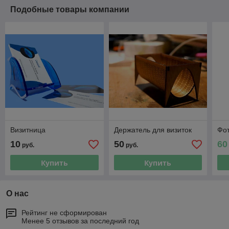
Подобные товары компании
Визитница
Держатель для визиток
Фо
10
50
60
руб.
руб.
Купить
Купить
О нас
Рейтинг не сформирован
Менее 5 отзывов за последний год