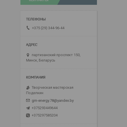
+375 (29) 344-96-44
партизанский проспект 150,
Минск, Беларусь
Творческая мастерская
Поделкин
gm-energy.78@yandex.by
+375293449644
+375297585204