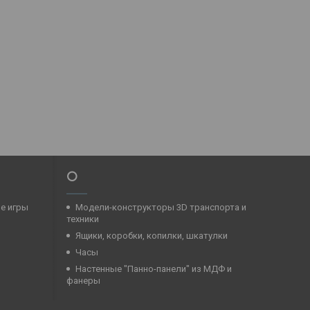
⭕
ые игры
Модели-конструкторы 3D транспорта и
техники
Ящики, коробки, копилки, шкатулки
Часы
Настенные "Панно-панели" из МДФ и
фанеры