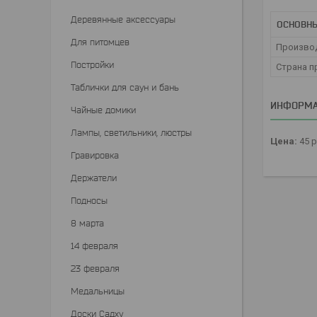
Деревянные аксессуары
ОСНОВНЫ
Для питомцев
Произво
Постройки
Страна п
Таблички для саун и бань
ИНФОРМА
Чайные домики
Лампы, светильники, люстры
Цена:
45
р
Гравировка
Держатели
Подносы
8 марта
14 февраля
23 февраля
Медальницы
Доски Садху