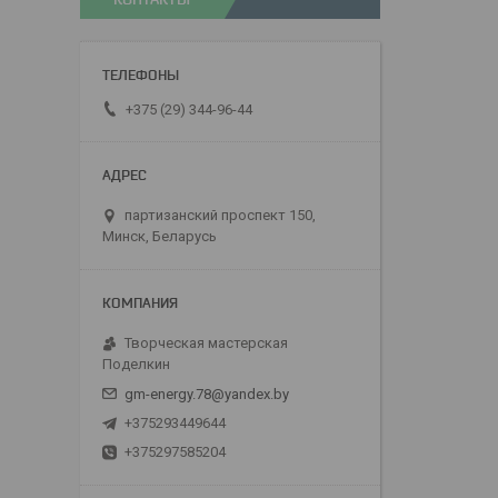
+375 (29) 344-96-44
партизанский проспект 150,
Минск, Беларусь
Творческая мастерская
Поделкин
gm-energy.78@yandex.by
+375293449644
+375297585204