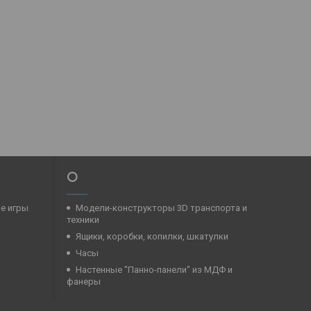
⭕
ые игры
Модели-конструкторы 3D транспорта и
техники
Ящики, коробки, копилки, шкатулки
Часы
Настенные "Панно-панели" из МДФ и
фанеры