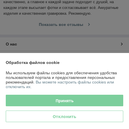
качественно, а главное к каждой задаче подходит с душой, на 
каждом этапе высылает фотки и согласовывает всё. Аккуратные 
изделия и качественная гравировка. Рекомендую.
Показать все отзывы
О нас
Контакты
Обработка файлов cookie
Доставка и оплата
Мы используем файлы cookies для обеспечения удобства
пользователей портала и предоставления персональных
рекомендаций.
Вы можете настроить файлы cookies или
График работы
отключить их.
Полная версия сайта
Принять
Политика обработки cookies
Отклонить
Сайт создан на платформе Deal.by