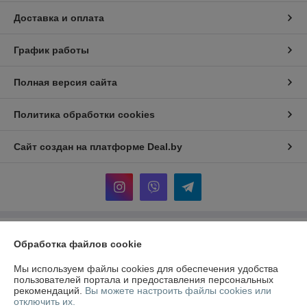
Доставка и оплата
График работы
Полная версия сайта
Политика обработки cookies
Сайт создан на платформе Deal.by
Информация для покупателя
Обработка файлов cookie
Индивидуальный предприниматель:
ИП Корзюк Павел Эдуардович
Мы используем файлы cookies для обеспечения удобства
г. Минск ул.Селицкого 93-174
пользователей портала и предоставления персональных
рекомендаций.
Вы можете настроить файлы cookies или
Регистрационный номер ЕГР: 193828498
отключить их.