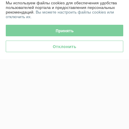
Мы используем файлы cookies для обеспечения удобства
Доставка и оплата
пользователей портала и предоставления персональных
рекомендаций.
Вы можете настроить файлы cookies или
отключить их.
График работы
Принять
Полная версия сайта
Политика обработки cookies
Отклонить
Сайт создан на платформе Deal.by
Информация для покупателя
Индивидуальный предприниматель:
ИП Корзюк Павел Эдуардович
г. Минск ул.Селицкого 93-174
Регистрационный номер ЕГР: 193828498
УНП: 193828498