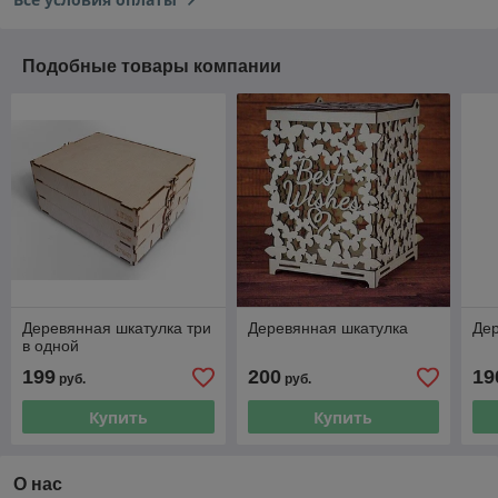
Подобные товары компании
Деревянная шкатулка три
Деревянная шкатулка
Дер
в одной
199
200
19
руб.
руб.
Купить
Купить
О нас