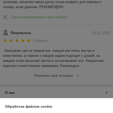
хотелкам, объяснил какую доску лучше выбрать для новичка и 
почему, всем доволен, РЕКОМЕНДУЮ.
Сделка подтверждена через корзину
Покупатель
13.12.2022
Отлично
Заказываю уже не первый раз, каждый раз очень быстро и 
качественно, а главное к каждой задаче подходит с душой, на 
каждом этапе высылает фотки и согласовывает всё. Аккуратные 
изделия и качественная гравировка. Рекомендую.
Показать все отзывы
О нас
Контакты
Обработка файлов cookie