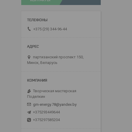
+375 (29) 344-96-44
партизанский проспект 150,
Минск, Беларусь
Творческая мастерская
Поделкин
gm-energy.78@yandex.by
+375293449644
+375297585204