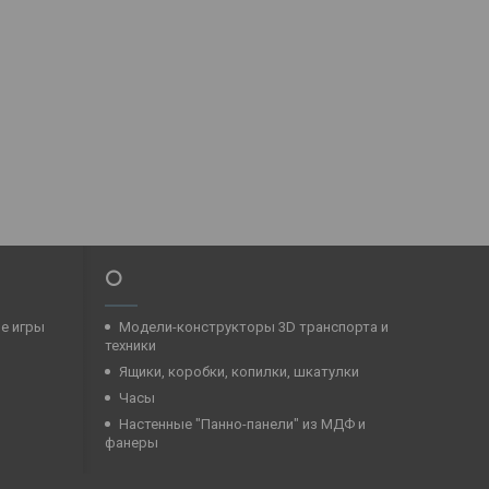
⭕
ые игры
Модели-конструкторы 3D транспорта и
техники
Ящики, коробки, копилки, шкатулки
Часы
Настенные "Панно-панели" из МДФ и
фанеры