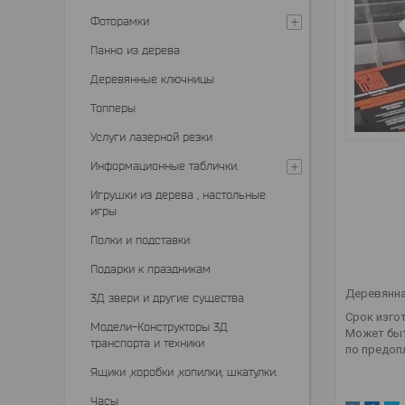
Фоторамки
Панно из дерева
Деревянные ключницы
Топперы
Услуги лазерной резки
Информационные таблички.
Игрушки из дерева , настольные
игры
Полки и подставки
Подарки к праздникам
Деревянна
3Д звери и другие существа
Срок изго
Модели-Конструкторы 3Д
Может быт
транспорта и техники
по предоп
Ящики ,коробки ,копилки, шкатулки.
Часы