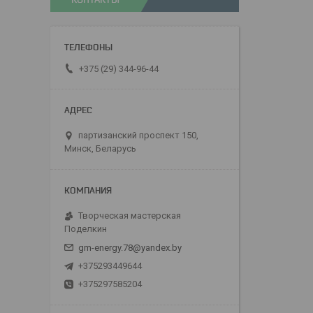
+375 (29) 344-96-44
партизанский проспект 150,
Минск, Беларусь
Творческая мастерская
Поделкин
gm-energy.78@yandex.by
+375293449644
+375297585204