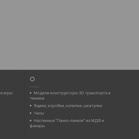
⭕
ые игры
Модели-конструкторы 3D транспорта и
техники
Ящики, коробки, копилки, шкатулки
Часы
Настенные "Панно-панели" из МДФ и
фанеры