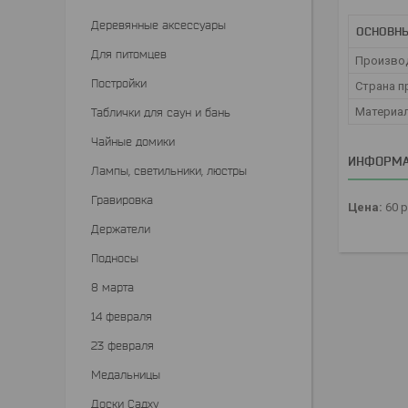
Деревянные аксессуары
ОСНОВН
Для питомцев
Произво
Постройки
Страна п
Материа
Таблички для саун и бань
Чайные домики
ИНФОРМА
Лампы, светильники, люстры
Гравировка
Цена:
60
р
Держатели
Подносы
8 марта
14 февраля
23 февраля
Медальницы
Доски Садху